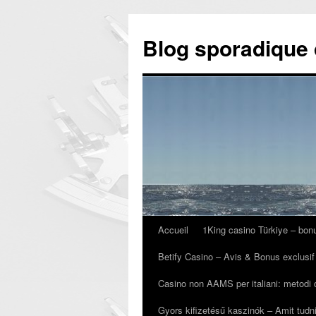
Blog sporadique d
Accueil
1King casino Türkiye – bon
Betify Casino – Avis & Bonus exclusif
Casino non AAMS per italiani: metodi d
Gyors kifizetésű kaszinók – Amit tudn