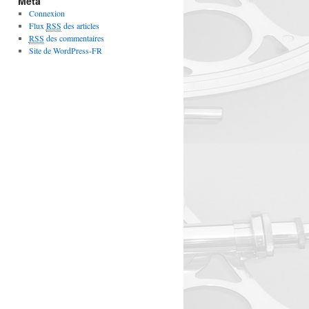
Méta
Connexion
Flux
RSS
des articles
RSS
des commentaires
Site de WordPress-FR