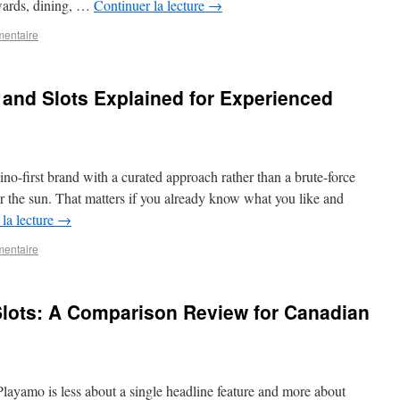
ewards, dining, …
Continuer la lecture
→
mentaire
and Slots Explained for Experienced
ino-first brand with a curated approach rather than a brute-force
 the sun. That matters if you already know what you like and
la lecture
→
mentaire
ots: A Comparison Review for Canadian
layamo is less about a single headline feature and more about