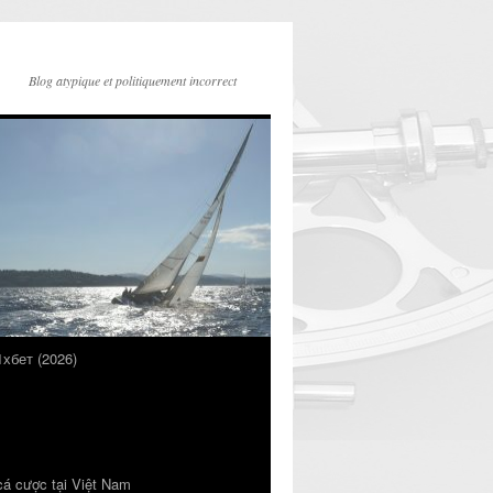
Blog atypique et politiquement incorrect
хбет (2026)
cá cược tại Việt Nam