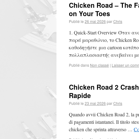
Chicken Road – The F
on Your Toes
Publié le
26 mai 2026
par
Chris
1. Quick‑Start Overview Όταν αν
παρά μαραθώνιο, το Chicken Ro
καθοδηγήστε μια cartoon κοτόπ
πολλαπλασιαστής ανεβαίνει μ
Publié dans
Non classé
|
Laisser un com
Chicken Road 2 Crash 
Rapide
Publié le
23 mai 2026
par
Chris
Quando avvii Chicken Road 2, la prim
di pagamenti istantanei. Il titolo ste
chicken che sprinta attraverso …
Co