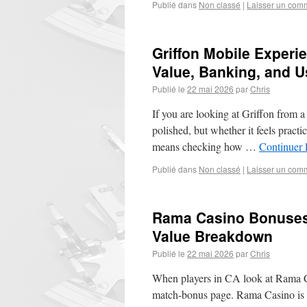
Publié dans
Non classé
|
Laisser un com
Griffon Mobile Experi
Value, Banking, and Us
Publié le
22 mai 2026
par
Chris
If you are looking at Griffon from a
polished, but whether it feels pract
means checking how …
Continuer 
Publié dans
Non classé
|
Laisser un com
Rama Casino Bonuses 
Value Breakdown
Publié le
22 mai 2026
par
Chris
When players in CA look at Rama Cas
match-bonus page. Rama Casino is a 