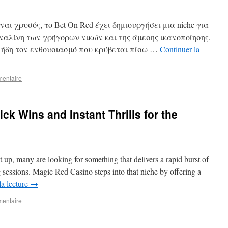
ναι χρυσός, το Bet On Red έχει δημιουργήσει μια niche για
ναλίνη των γρήγορων νικών και της άμεσης ικανοποίησης.
ι ήδη τον ενθουσιασμό που κρύβεται πίσω …
Continuer la
mentaire
k Wins and Instant Thrills for the
 up, many are looking for something that delivers a rapid burst of
 sessions. Magic Red Casino steps into that niche by offering a
la lecture
→
mentaire