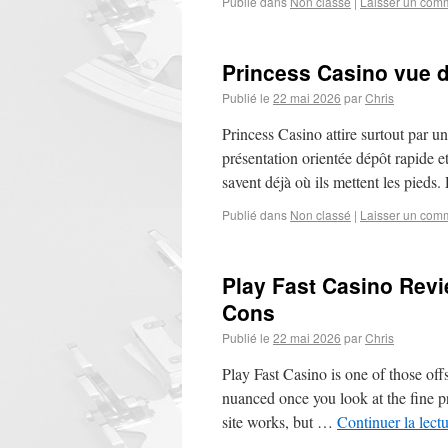
Publié dans
Non classé
|
Laisser un com
Princess Casino vue d
Publié le
22 mai 2026
par
Chris
Princess Casino attire surtout par u
présentation orientée dépôt rapide e
savent déjà où ils mettent les pied
Publié dans
Non classé
|
Laisser un com
Play Fast Casino Revi
Cons
Publié le
22 mai 2026
par
Chris
Play Fast Casino is one of those of
nuanced once you look at the fine pr
site works, but …
Continuer la lect