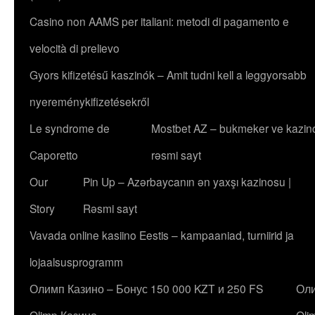
Casino non AAMS per italiani: metodi di pagamento e
velocità di prelievo
Gyors kifizetésű kaszinók – Amit tudni kell a leggyorsabb
nyereménykifizetésekről
Le syndrome de
Mostbet AZ – bukmeker ve kazino
Caporetto
rəsmi sayt
Our
Pin Up – Azərbaycanın ən yaxşı kazinosu |
Story
Rəsmi sayt
Vavada online kasiino Eestis – kampaaniad, turniirid ja
lojaalsusprogramm
Олимп Казино – Бонус 150 000 KZT и 250 FS
Оли