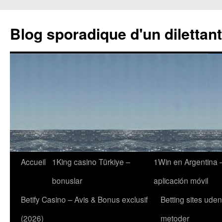
Blog sporadique d'un dilettan
Accueil
1King casino Türkiye –
1Win en Argentina 
bonuslar
aplicación móvil
Betify Casino – Avis & Bonus exclusif
Betting sites uden
(2026)
metoder