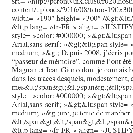
src= »http://perontvtnx.cluster020.host
content/uploads/2016/08/tatoo-190×300
width= »190″ height= »300″ /&gt;&lt;
&lt;p lang= »fr-FR » align= »JUSTIF
style= »color: #000000; »&gt;&lt;span 
Arial,sans-serif; »&gt;&lt;span style= »
medium; »&gt; Depuis 2008, j’écris pou
“passeur de mémoire”, comme l’ont été
Magnan et Jean Giono dont je connais b
dans les traces desquels, modestement, 
mes&lt;/span&gt;&lt;/span&gt;&lt;/sp
style= »color: #000000; »&gt;&lt;span 
Arial,sans-serif; »&gt;&lt;span style= »
medium; »&gt;ure, je tente de marcher.
&lt;/span&gt;&lt;/span&gt;&lt;/span&g
&lt;p lang= »fr-FR » align= »JUSTIF