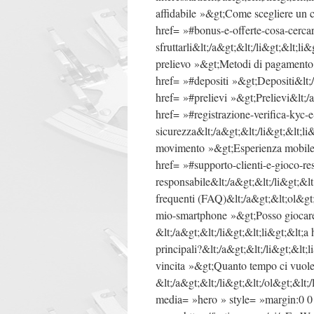
affidabile »&gt;Come scegliere un c
href= »#bonus-e-offerte-cosa-cercar
sfruttarli&lt;/a&gt;&lt;/li&gt;&lt;l
prelievo »&gt;Metodi di pagamento e
href= »#depositi »&gt;Depositi&lt;/
href= »#prelievi »&gt;Prelievi&lt;/a
href= »#registrazione-verifica-kyc-
sicurezza&lt;/a&gt;&lt;/li&gt;&lt;l
movimento »&gt;Esperienza mobile e
href= »#supporto-clienti-e-gioco-re
responsabile&lt;/a&gt;&lt;/li&gt;&
frequenti (FAQ)&lt;/a&gt;&lt;ol&gt
mio-smartphone »&gt;Posso giocar
&lt;/a&gt;&lt;/li&gt;&lt;li&gt;&lt;a
principali?&lt;/a&gt;&lt;/li&gt;&lt
vincita »&gt;Quanto tempo ci vuole 
&lt;/a&gt;&lt;/li&gt;&lt;/ol&gt;&lt;
media= »hero » style= »margin:0 0 