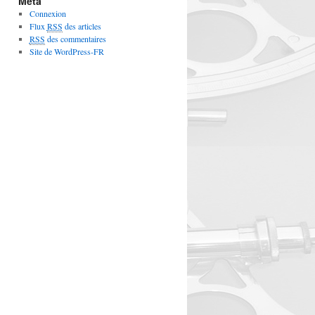
Méta
Connexion
Flux
RSS
des articles
RSS
des commentaires
Site de WordPress-FR