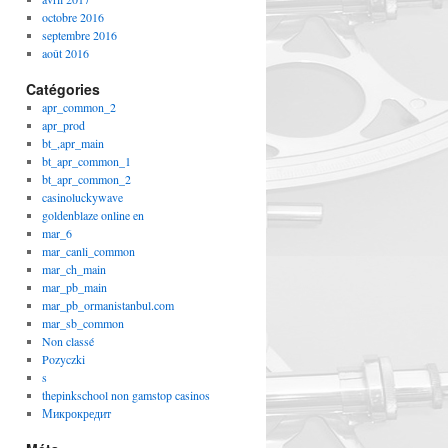
octobre 2016
septembre 2016
août 2016
Catégories
apr_common_2
apr_prod
bt_,apr_main
bt_apr_common_1
bt_apr_common_2
casinoluckywave
goldenblaze online en
mar_6
mar_canli_common
mar_ch_main
mar_pb_main
mar_pb_ormanistanbul.com
mar_sb_common
Non classé
Pozyczki
s
thepinkschool non gamstop casinos
Микрокредит