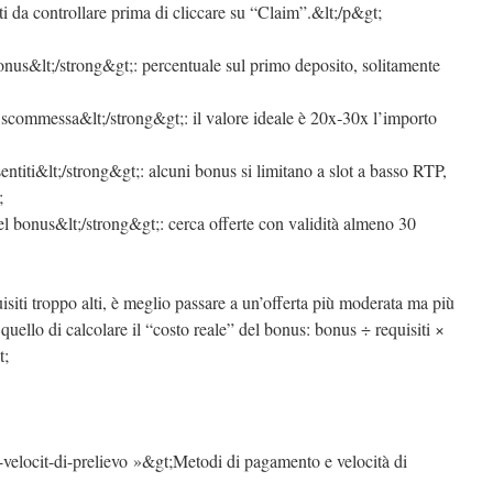
ti da controllare prima di cliccare su “Claim”.&lt;/p&gt;
us&lt;/strong&gt;: percentuale sul primo deposito, solitamente
i scommessa&lt;/strong&gt;: il valore ideale è 20x‑30x l’importo
ntiti&lt;/strong&gt;: alcuni bonus si limitano a slot a basso RTP,
;
l bonus&lt;/strong&gt;: cerca offerte con validità almeno 30
siti troppo alti, è meglio passare a un’offerta più moderata ma più
quello di calcolare il “costo reale” del bonus: bonus ÷ requisiti ×
t;
velocit-di-prelievo »&gt;Metodi di pagamento e velocità di