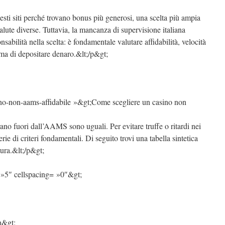
sti siti perché trovano bonus più generosi, una scelta più ampia
 valute diverse. Tuttavia, la mancanza di supervisione italiana
bilità nella scelta: è fondamentale valutare affidabilità, velocità
ima di depositare denaro.&lt;/p&gt;
no-non-aams-affidabile »&gt;Come scegliere un casino non
ano fuori dall’AAMS sono uguali. Per evitare truffe o ritardi nei
rie di criteri fondamentali. Di seguito trovi una tabella sintetica
tura.&lt;/p&gt;
 »5″ cellspacing= »0″&gt;
h&gt;