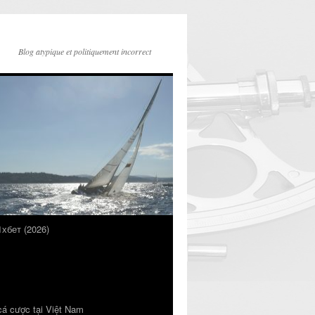
Blog atypique et politiquement incorrect
хбет (2026)
cá cược tại Việt Nam