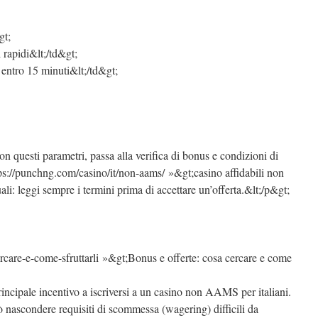
gt;
 rapidi&lt;/td&gt;
a entro 15 minuti&lt;/td&gt;
con questi parametri, passa alla verifica di bonus e condizioni di
ps://punchng.com/casino/it/non-aams/ »&gt;casino affidabili non
: leggi sempre i termini prima di accettare un’offerta.&lt;/p&gt;
rcare-e-come-sfruttarli »&gt;Bonus e offerte: cosa cercare e come
incipale incentivo a iscriversi a un casino non AAMS per italiani.
ò nascondere requisiti di scommessa (wagering) difficili da