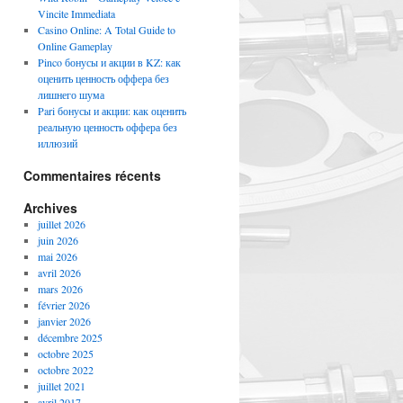
Vincite Immediata
Casino Online: A Total Guide to
Online Gameplay
Pinco бонусы и акции в KZ: как
оценить ценность оффера без
лишнего шума
Pari бонусы и акции: как оценить
реальную ценность оффера без
иллюзий
Commentaires récents
Archives
juillet 2026
juin 2026
mai 2026
avril 2026
mars 2026
février 2026
janvier 2026
décembre 2025
octobre 2025
octobre 2022
juillet 2021
avril 2017