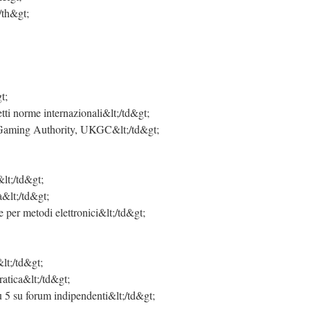
/th&gt;
t;
etti norme internazionali&lt;/td&gt;
 Gaming Authority, UKGC&lt;/td&gt;
lt;/td&gt;
à&lt;/td&gt;
 per metodi elettronici&lt;/td&gt;
&lt;/td&gt;
ratica&lt;/td&gt;
 5 su forum indipendenti&lt;/td&gt;