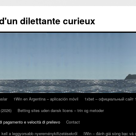
'un dilettante curieux
uslar
1Win en Argentina – aplicación móvil
1xbet – официальный сайт 1
 (2026)
Betting sites uden dansk licens – trin og metoder
i pagamento e velocità di prelievo
Contact
i kell a leggyorsabb nyereménykifizetésekről
IWin – đánh giá sòng bạc và 