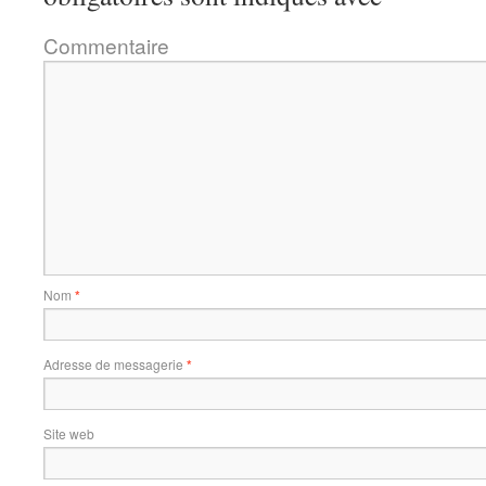
Commentaire
Nom
*
Adresse de messagerie
*
Site web