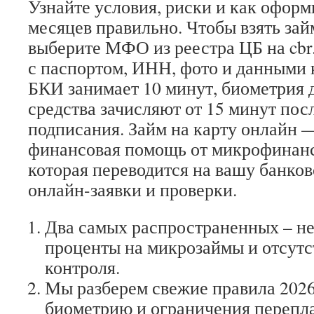
Узнайте условия, риски и как оформ
месяцев правильно. Чтобы взять зай
выберите МФО из реестра ЦБ на cbr.
с паспортом, ИНН, фото и данными 
БКИ занимает 10 минут, биометрия д
средства зачисляют от 15 минут пос
подписания. Займ на карту онлайн 
финансовая помощь от микрофинанс
которая переводится на вашу банко
онлайн-заявки и проверки.
Два самых распространенных – н
проценты на микрозаймы и отсутс
контроля.
Мы разберем свежие правила 2026
биометрию и ограничения перепла