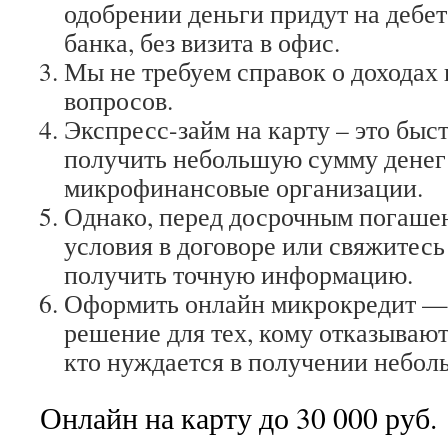
одобрении деньги придут на дебе
банка, без визита в офис.
Мы не требуем справок о доходах
вопросов.
Экспресс-займ на карту – это быс
получить небольшую сумму денег
микрофинансовые организации.
Однако, перед досрочным погашен
условия в договоре или свяжитесь
получить точную информацию.
Оформить онлайн микрокредит — 
решение для тех, кому отказывают 
кто нуждается в получении небол
Онлайн на карту до 30 000 руб.