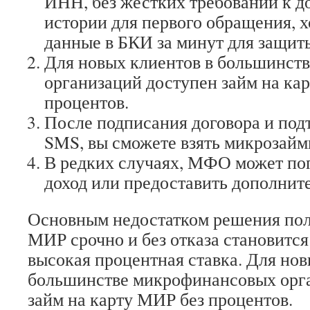
ИНН, без жестких требований к д
истории для первого обращения,
данные в БКИ за минут для защит
Для новых клиентов в большинст
организаций доступен займ на ка
процентов.
После подписания договора и под
SMS, вы сможете взять микрозайм
В редких случаях, МФО может по
доход или предоставить дополнит
Основным недостатком решения пол
МИР срочно и без отказа становитс
высокая процентная ставка. Для нов
большинстве микрофинансовых орг
займ на карту МИР без процентов.