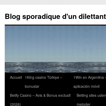
Blog sporadique d'un dilettan
Accueil
1King casino Türkiye –
1Win en Argentina 
bonuslar
aplicación móvil
Betify Casino – Avis & Bonus exclusif
Betting sites uden
(2026)
metoder