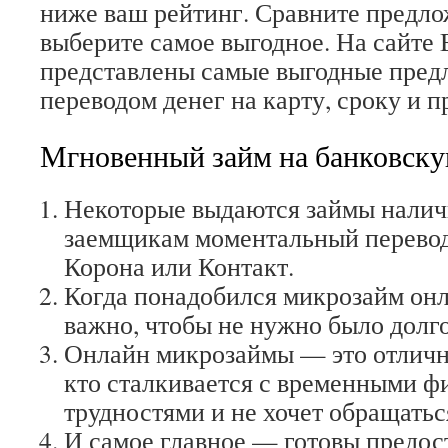
ниже ваш рейтинг. Сравните предло
выберите самое выгодное. На сайте 
представлены самые выгодные пред
переводом денег на карту, сроку и п
Мгновенный займ на банковску
Некоторые выдаются займы налич
заемщикам моментальный перевод
Корона или Контакт.
Когда понадобился микрозайм онл
важно, чтобы не нужно было долго
Онлайн микрозаймы — это отлично
кто сталкивается с временными 
трудностями и не хочет обращатьс
И самое главное — готовы предос