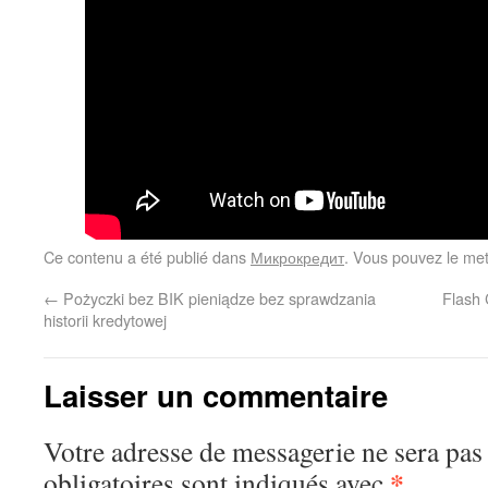
Ce contenu a été publié dans
Микрокредит
. Vous pouvez le met
←
Pożyczki bez BIK pieniądze bez sprawdzania
Flash 
historii kredytowej
Laisser un commentaire
Votre adresse de messagerie ne sera pas
*
obligatoires sont indiqués avec